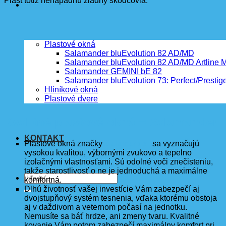
Plast totiž nenapadnú žiadny škodcovia.
PRODUKTY
Plastové okná
Salamander bluEvolution 82 AD/MD
Salamander bluEvolution 82 AD/MD Artline 
Salamander GEMINI bE 82
Salamander bluEvolution 73: Perfect/Prestig
Hliníkové okná
Plastové dvere
Kvalitné plastové okná = Salamander
KONTAKT
Plastové okná značky
Salamander
sa vyznačujú
vysokou kvalitou, výbornými zvukovo a tepelno
izolačnými vlastnosťami. Sú odolné voči znečisteniu,
takže starostlivosť o ne je jednoduchá a maximálne
komfortná.
Dlhú životnosť vašej investície Vám zabezpečí aj
dvojstupňový systém tesnenia, vďaka ktorému obstoja
aj v daždivom a veternom počasí na jednotku.
Nemusíte sa báť hrdze, ani zmeny tvaru. Kvalitné
kovanie Vám potom zabezpečí maximálny komfort pri