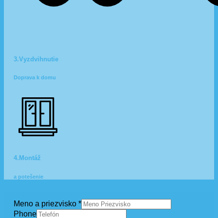
3.Vyzdvihnutie
Doprava k domu
4.Montáž
a potešenie
Meno a priezvisko
*
Phone