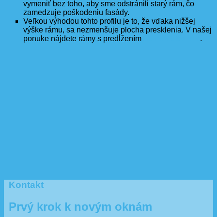
vymeniť bez toho, aby sme odstránili starý rám, čo
zamedzuje poškodeniu fasády.
Veľkou výhodou tohto profilu je to, že vďaka nižšej
výške rámu, sa nezmenšuje plocha presklenia. V našej
ponuke nájdete rámy s predĺžením
35 mm a 65 mm
.
Kontakt
Prvý krok k novým oknám