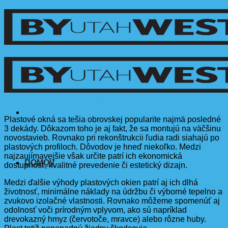
Skip
to
content
Plastové okná a profily
Plastové okná sa tešia obrovskej popularite najmä posledné
3 dekády. Dôkazom toho je aj fakt, že sa montujú na väčšinu
novostavieb. Rovnako pri rekonštrukcii ľudia radi siahajú po
plastových profiloch. Dôvodov je hneď niekoľko. Medzi
najzaujímavejšie však určite patrí ich ekonomická
DOMOV
dostupnosť, kvalitné prevedenie či estetický dizajn.
Medzi ďalšie výhody plastových okien patrí aj ich dlhá
životnosť, minimálne náklady na údržbu či výborné tepelno a
zvukovo izolačné vlastnosti. Rovnako môžeme spomenúť aj
odolnosť voči prírodným vplyvom, ako sú napríklad
drevokazný hmyz (červotoče, mravce) alebo rôzne huby.