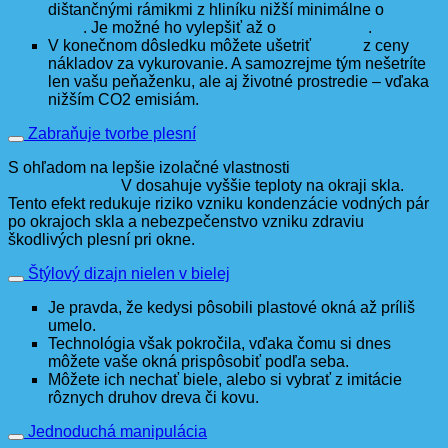
dištančnými rámikmi z hliníku nižší minimálne o
0,1 W /
m2K
. Je možné ho vylepšiť až o
0,3 W / m2K
.
V konečnom dôsledku môžete ušetriť
až 5%
z ceny
nákladov za vykurovanie. A samozrejme tým nešetríte
len vašu peňaženku, ale aj životné prostredie – vďaka
nižším CO2 emisiám.
Zabraňuje tvorbe plesní
S ohľadom na lepšie izolačné vlastnosti
SGG
SWISSPACER
V dosahuje vyššie teploty na okraji skla.
Tento efekt redukuje riziko vzniku kondenzácie vodných pár
po okrajoch skla a nebezpečenstvo vzniku zdraviu
škodlivých plesní pri okne.
Štýlový dizajn nielen v bielej
Je pravda, že kedysi pôsobili plastové okná až príliš
umelo.
Technológia však pokročila, vďaka čomu si dnes
môžete vaše okná prispôsobiť podľa seba.
Môžete ich nechať biele, alebo si vybrať z imitácie
rôznych druhov dreva či kovu.
Jednoduchá manipulácia