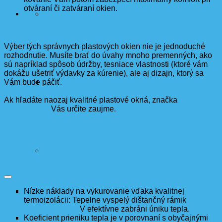
otváraní či zatváraní okien.
Výber správnych plastových okien
Výber tých správnych plastových okien nie je jednoduché
rozhodnutie. Musíte brať do úvahy mnoho premenných, ako
sú napríklad spôsob údržby, tesniace vlastnosti (ktoré vám
dokážu ušetriť výdavky za kúrenie), ale aj dizajn, ktorý sa
Vám bude páčiť.
Ak hľadáte naozaj kvalitné plastové okná, značka
Salamander
Vás určite zaujme.
Výhody plastových okien Salamander
Energetická úspornosť
Nízke náklady na vykurovanie vďaka kvalitnej
termoizolácii: Tepelne vyspelý dištančný rámik
SGG
SWISSPACER
V efektívne zabráni úniku tepla.
Koeficient prieniku tepla je v porovnaní s obyčajnými