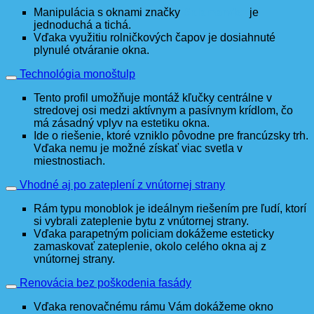
Manipulácia s oknami značky
Salamander
je
jednoduchá a tichá.
Vďaka využitiu rolničkových čapov je dosiahnuté
plynulé otváranie okna.
Technológia monoštulp
Tento profil umožňuje montáž kľučky centrálne v
stredovej osi medzi aktívnym a pasívnym krídlom, čo
má zásadný vplyv na estetiku okna.
Ide o riešenie, ktoré vzniklo pôvodne pre francúzsky trh.
Vďaka nemu je možné získať viac svetla v
miestnostiach.
Vhodné aj po zateplení z vnútornej strany
Rám typu monoblok je ideálnym riešením pre ľudí, ktorí
si vybrali zateplenie bytu z vnútornej strany.
Vďaka parapetným policiam dokážeme esteticky
zamaskovať zateplenie, okolo celého okna aj z
vnútornej strany.
Renovácia bez poškodenia fasády
Vďaka renovačnému rámu Vám dokážeme okno